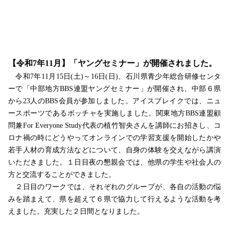
【令和
7
年
11
月】「ヤングセミナー」が開催されました。
令和
7
年
11
月
15
日
(
土
)
～
16
日
(
日
)
、石川県青少年総合研修センタ
ーで「中部地方
BBS
連盟ヤングセミナー」が開催され、中部６県
から
23
人の
BBS
会員が参加しました。アイスブレイクでは、ニュ
ースポーツであるボッチャを実施しました。関東地方
BBS
連盟顧
問兼
For Everyone Study
代表の植竹智央さんを講師にお招きし、コ
ロナ禍の時にどうやってオンラインでの学習支援を開始したかや
若手人材の育成方法などについて、自身の体験を交えながら講演
いただきました。１日目夜の懇親会では、他県の学生や社会人の
方と交流することができました。
２日目のワークでは、それぞれのグループが、各自の活動の悩
みを踏まえて、県を超えて６県で協力して行えるような活動を考
えました。
充実した２日間となりました。