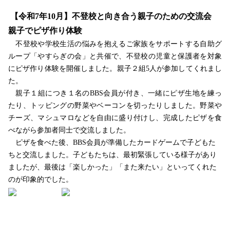
【令和
7
年
10
月】不登校と向き合う親子のための交流会
親子でピザ作り体験
不登校や学校生活の悩みを抱えるご家族をサポートする自助グ
ループ「やすらぎの会」と共催で、不登校の児童と保護者を対象
にピザ作り体験を開催しました。親子２組
5
人が参加してくれまし
た。
親子１組につき１名の
BBS
会員が付き、一緒にピザ生地を練っ
たり、トッピングの野菜やベーコンを切ったりしました。野菜や
チーズ、マシュマロなどを自由に盛り付けし、完成したピザを食
べながら参加者同士で交流しました。
ピザを食べた後、
BBS
会員が準備したカードゲームで子どもた
ちと交流しました。子どもたちは、最初緊張している様子があり
ましたが、最後は「楽しかった」「また来たい」といってくれた
のが印象的でした。