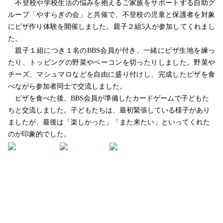
不登校や学校生活の悩みを抱えるご家族をサポートする自助グ
ループ「やすらぎの会」と共催で、不登校の児童と保護者を対象
にピザ作り体験を開催しました。親子２組
5
人が参加してくれまし
た。
親子１組につき１名の
BBS
会員が付き、一緒にピザ生地を練っ
たり、トッピングの野菜やベーコンを切ったりしました。野菜や
チーズ、マシュマロなどを自由に盛り付けし、完成したピザを食
べながら参加者同士で交流しました。
ピザを食べた後、
BBS
会員が準備したカードゲームで子どもた
ちと交流しました。子どもたちは、最初緊張している様子があり
ましたが、最後は「楽しかった」「また来たい」といってくれた
のが印象的でした。