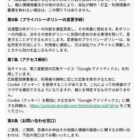
し、個人情報保護法その他の法令により、当社が開示・訂正・利用措置の
義務を負わない場合は、この限りではありません。
第6条（プライバシーポリシーの変更手続）
当連盟は本ポリシーの内容を適宜見直し、その改善に努めます。本ポリシ
ーの内容は、法令その他本ポリシーに別段の定めのある事項を除いて、変
更することができるものとします。変更後のプライバシーポリシーは、当
社所定の方法により、利用者に通知し、又は当社ウェブサイトに掲載した
ときから効力を生じるものとします。
第7条（アクセス解析）
当サイトは、第三者配信の広告サービス「Google アナリティクス」を利
用しています。
広告配信事業者は、利用者の興味に応じた広告を表示するために
Cookie（クッキー）を使用することがあります。これによって利用者のブ
ラウザを識別できるようになりますが、個人を特定するものではありませ
ん。
Cookie（クッキー）を無効にする方法や「Google アナリティクス」に関
する詳細は、
https://policies.google.com/technologies/ads?gl=jp
をご覧
ください。
第8条（お問い合わせ窓口）
ご意見、ご質問、苦情のお申出その他個人情報の取扱いに関するお問い合
わせは、下記の窓口までお願いいたします。