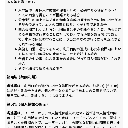
る対策を講じます。
人の生命、身体又は財産の保護のために必要がある場合であって、
本人の同意を得ることが困難である場合
公衆衛生の向上又は児童の健全な育成の推進のために特に必要があ
る場合であって、本人の同意を得ることが困難である場合
国の機関若しくは地方公共団体又はその委託を受けた者が法令の定
める事務を遂行することに対して協力する必要がある場合であっ
て、本人の同意を得ることにより当該事務の遂行に支障を及ぼすお
それがある場合
業務を円滑に遂行するため、利用目的の達成に必要な範囲内におい
て個人情報の取扱いの全部又は一部を委託する場合
合併その他の事由による事業の承継に伴って個人情報が提供される
場合
その他法令で認められる場合
第4条（共同利用）
当連盟は、利用目的の達成に必要な範囲を超える場合、前項の(1)から(6)
に記載する場合を除き、個人データをあらかじめ本人の同意を得ないで、
第三者に提供、委託することはありません。
第5条（個人情報の開示）
当連盟は、ユーザーから、個人情報保護法の定めに基づき個人情報の開
示・訂正・利用措置を求められたときは、ユーザーご本人からのご請求で
あることを確認の上で、ユーザーに対し、合理的な期間内に開示を行いま
す（当該個人情報が存在しない時はその旨を通知いたします。）。ただ