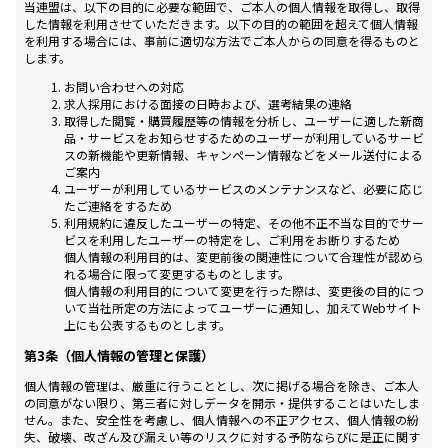
当連盟は、以下の目的に必要な範囲で、ご本人の個⼈情報を取得し、取得
した情報を利用させていただきます。以下の⽬的の範囲を超えて個⼈情報
を利⽤する場合には、事前に適切な⽅法でご本人からの同意を得るものと
します。
お問い合わせへの対応
求人採用における面接の日時および、選考結果の連絡
取得した閲覧・購買履歴等の情報を分析し、ユーザーに適した新商
品・サービスをお知らせするためのユーザーが利用しているサービ
スの新機能や更新情報、キャンペーン情報などをメール送付による
ご案内
ユーザーが利用しているサービスのメンテナンスなど、必要に応じ
たご連絡をするため
利用規約に違反したユーザーの特定、その他不正不当な目的でサー
ビスを利用したユーザーの特定をし、ご利用をお断りするため
個人情報の利用目的は、変更前後の関連性について合理性が認めら
れる場合に限って変更するものとします。
個人情報の利用目的について変更を行った際は、変更後の目的につ
いて当社所定の方法によってユーザーに通知し、加えてWebサイト
上にも公表するものとします。
第3条（個人情報の管理と保護）
個人情報の管理は、厳重に行うこととし、次に掲げる場合を除き、ご本人
の同意がない限り、第三者に対しデータを開示・提供することはいたしま
せん。また、安全性を考慮し、個人情報への不正アクセス、個人情報の紛
失、破壊、改ざん及び漏えい等のリスクに対する予防ならびに是正に関す